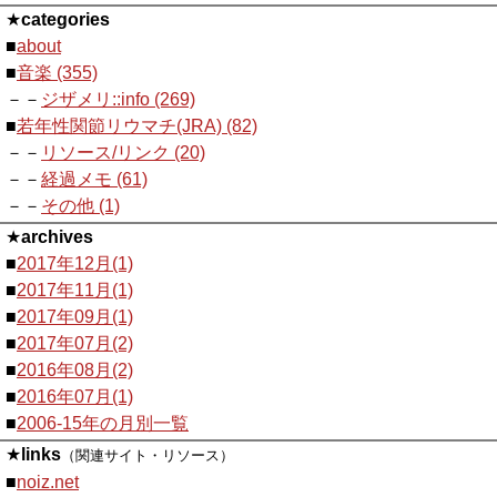
★
categories
■
about
■
音楽 (355)
－－
ジザメリ::info (269)
■
若年性関節リウマチ(JRA) (82)
－－
リソース/リンク (20)
－－
経過メモ (61)
－－
その他 (1)
★
archives
■
2017年12月(1)
■
2017年11月(1)
■
2017年09月(1)
■
2017年07月(2)
■
2016年08月(2)
■
2016年07月(1)
■
2006-15年の月別一覧
★
links
（関連サイト・リソース）
■
noiz.net