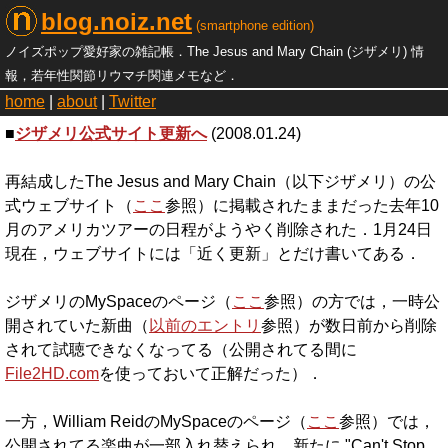
blog.noiz.net
(smartphone edition)
ノイズポップ愛好家の雑記帳．The Jesus and Mary Chain (ジザメリ) 情
報，若年性関節リウマチ関連メモなど．
home
|
about
|
Twitter
■
ジザメリ公式サイト更新へ
(2008.01.24)
再結成したThe Jesus and Mary Chain（以下ジザメリ）の公
式ウェブサイト（
ここ
参照）に掲載されたままだった去年10
月のアメリカツアーの日程がようやく削除された．1月24日
現在，ウェブサイトには「近く更新」とだけ書いてある．
ジザメリのMySpaceのページ（
ここ
参照）の方では，一時公
開されていた新曲（
以前のエントリ
参照）が数日前から削除
されて試聴できなくなってる（公開されてる間に
File2HD.com
を使っておいて正解だった）．
一方，William ReidのMySpaceのページ（
ここ
参照）では，
公開されてる楽曲が一部入れ替えられ，新たに "Can't Stop