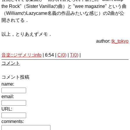
the Rock"（Sister Vanillaの曲）と "wee magazine" という曲
（WilliamのLazycame名義の作品みたいな感じ）の2曲が公
開されてる．
以上，とりあえずメモ．
author:
tk_tokyo
音楽::ジザメリ::info
| 6:54 |
C(0)
|
T(0)
|
コメント
コメント投稿
name:
email:
URL:
comments: