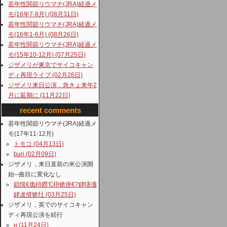
若年性関節リウマチ(JRA)経過メ
モ(16年7-8月) (08月31日)
若年性関節リウマチ(JRA)経過メ
モ(16年1-6月) (08月26日)
若年性関節リウマチ(JRA)経過メ
モ(15年10-12月) (07月25日)
ジザメリが東京でサイコキャン
ディ再現ライブ (02月26日)
ジザメリ来日公演，急きょ来年2
月に延期に (11月22日)
recent comments
若年性関節リウマチ(JRA)経過メ
モ(17年11-12月)
トモコ (04月13日)
buri (02月09日)
ジザメリ，来日直前の米公演開
始─曲目に変化なし
銆愰€佹枡鐒℃枡锛併€?銉嗐偅
銉犮偝锛圱 (03月25日)
ジザメリ，英でのサイコキャン
ディ再現公演を続行
н (11月24日)