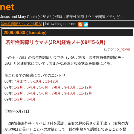
.net
sus and Mary Chain (ジザメリ) 情報，若年性関節リウマチ関連メモなど．
|
若年性関節リウマチ(JRA)
| follow blog.noiz.net:
2009.06.30 (Tuesday)
若年性関節リウマチ(JRA)経過メモ(09年5-6月)
author :
tk_tokyo
下の子（7歳）の若年性関節リウマチ（JRA，別名・若年性特発性関節炎＝
JIA）と関連症状について，大まかな経過と投薬状況を簡単にメモ．
※これまでの経過についてのエントリ:
06年:
7月まで
，
8-10月
，
11-12月
07年:
1-2月
，
3-4月
，
5-6月
，
7-8月
，
9-10月
，
11-12月
08年:
1-2月
，
3-4月
，
5-6月
，
7-8月
，
9-10月
，
11-12月
09年:
1-2月
，
3-4月
▽09年5月21日
Z病院整形外科・リハビリ科を受診．左右の脚の長さが若干違う（右脚の方
が1cmほど長い）ことへの対処として，靴の中敷きで調整してみることを提