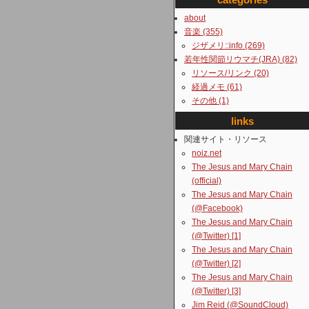
about
音楽 (355)
ジザメリ::info (269)
若年性関節リウマチ(JRA) (82)
リソース/リンク (20)
経過メモ (61)
その他 (1)
links
関連サイト・リソース
noiz.net
The Jesus and Mary Chain
(official)
The Jesus and Mary Chain
(@Facebook)
The Jesus and Mary Chain
(@Twitter) [1]
The Jesus and Mary Chain
(@Twitter) [2]
The Jesus and Mary Chain
(@Twitter) [3]
Jim Reid (@SoundCloud)