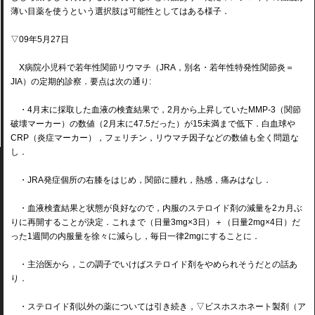
薄い目薬を使うという選択肢は可能性としてはある様子．
▽09年5月27日
X病院小児科で若年性関節リウマチ（JRA，別名・若年性特発性関節炎＝
JIA）の定期的診察．要点は次の通り:
・4月末に採取した血液の検査結果で，2月から上昇していたMMP-3（関節
破壊マーカー）の数値（2月末に47.5だった）が15未満まで低下．白血球や
CRP（炎症マーカー），フェリチン，リウマチ因子などの数値も全く問題な
し．
・JRA発症個所の右膝をはじめ，関節に腫れ，熱感，痛みはなし．
・血液検査結果と状態が良好なので，内服のステロイド剤の減量を2カ月ぶ
りに再開することが決定．これまで（日量3mg×3日）＋（日量2mg×4日）だ
った1週間の内服量を徐々に減らし，毎日一律2mgにすることに．
・主治医から，この調子でいけばステロイド剤をやめられそうだとの話あ
り．
・ステロイド剤以外の薬については引き続き，▽ビスホスホネート製剤（ア