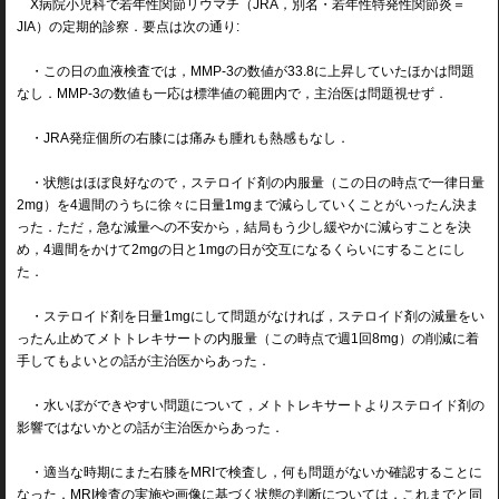
X病院小児科で若年性関節リウマチ（JRA，別名・若年性特発性関節炎＝
JIA）の定期的診察．要点は次の通り:
・この日の血液検査では，MMP-3の数値が33.8に上昇していたほかは問題
なし．MMP-3の数値も一応は標準値の範囲内で，主治医は問題視せず．
・JRA発症個所の右膝には痛みも腫れも熱感もなし．
・状態はほぼ良好なので，ステロイド剤の内服量（この日の時点で一律日量
2mg）を4週間のうちに徐々に日量1mgまで減らしていくことがいったん決ま
った．ただ，急な減量への不安から，結局もう少し緩やかに減らすことを決
め，4週間をかけて2mgの日と1mgの日が交互になるくらいにすることにし
た．
・ステロイド剤を日量1mgにして問題がなければ，ステロイド剤の減量をい
ったん止めてメトトレキサートの内服量（この時点で週1回8mg）の削減に着
手してもよいとの話が主治医からあった．
・水いぼができやすい問題について，メトトレキサートよりステロイド剤の
影響ではないかとの話が主治医からあった．
・適当な時期にまた右膝をMRIで検査し，何も問題がないか確認することに
なった．MRI検査の実施や画像に基づく状態の判断については，これまでと同