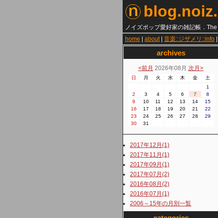
blog.noiz
ノイズポップ愛好家の雑記帳．The Je
home
|
about
|
音楽::ジザメリ::info
archives
<前月
2026年08月
次月>
日
月
火
水
木
金
土
1
2
3
4
5
6
7
8
9
10
11
12
13
14
15
16
17
18
19
20
21
22
23
24
25
26
27
28
29
30
31
2017年12月(1)
2017年11月(1)
2017年09月(1)
2017年07月(2)
2016年08月(2)
2016年07月(1)
2006～15年の月別一覧
categories