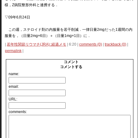
様，Z病院整形外科と連携する．
▽09年6月24日
この週，ステロイド剤の内服量を若干削減．一律日量2mgだった1週間の内
服量を，（日量2mg×6日）＋（日量1mg×1日）に．
|
若年性関節リウマチ(JRA)::経過メモ
| 6:20 |
comments (0)
|
trackback (0)
|
permalink
|
コメント
コメントする
name:
email:
URL:
comments: