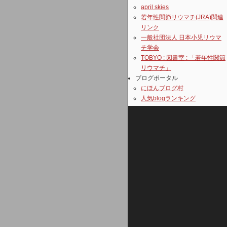
april skies
若年性関節リウマチ(JRA)関連
リンク
一般社団法人 日本小児リウマ
チ学会
TOBYO : 図書室 : 「若年性関節
リウマチ」
ブログポータル
にほんブログ村
人気blogランキング