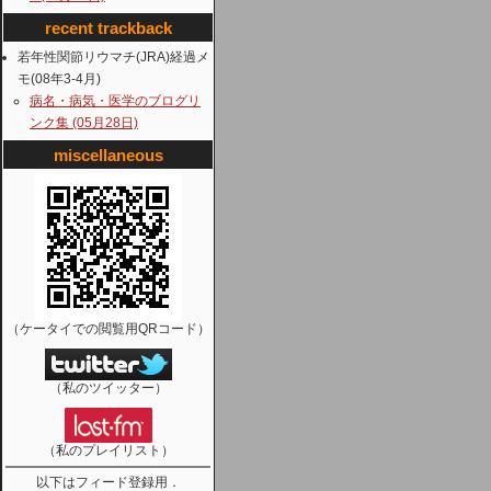
recent trackback
若年性関節リウマチ(JRA)経過メ
モ(08年3-4月)
病名・病気・医学のブログリ
ンク集 (05月28日)
miscellaneous
（ケータイでの閲覧用QRコード）
（私のツイッター）
（私のプレイリスト）
以下はフィード登録用．