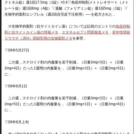
クトネル錠）週1回17.5mg（1錠）×0.4▽免疫抑制剤メトトレキサート（メト
レート錠）週1回8mg（4錠）▽葉酸（フォリアミン錠）週1回5mg（1錠）▽
生物学的製剤エンブレル（週2回自宅皮下注射用）──を処方された．
※生物学的製剤（抗サイトカイン薬）については以前のエントリの
免疫抑制
剤と抗サイトカイン薬の情報メモ
，
エタネルセプト問題報道メモ
，
若年性関節
リウマチ（JRA）関節型用の生物製剤メモ
を参照．
▽09年5月27日
この週，ステロイド剤の内服量を若干削減．（日量3mg×3日）＋（日量
2mg×4日）だった1週間の内服量を，（日量3mg×2日）＋（日量2mg×5日）
に．
▽09年6月1日
この週，ステロイド剤の内服量を若干削減．（日量3mg×2日）＋（日量
2mg×5日）だった1週間の内服量を，（日量3mg×1日）＋（日量2mg×6日）
に．
▽09年6月上旬