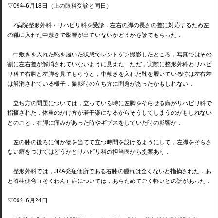
▽09年6月18日（上の眼科受診と同日）
Z病院整形外科・リハビリ科を受診．左右の脚の長さの差に対応するため左
の靴に入れた中敷きで影響が出ていないかどうかを診てもらった．
中敷きを入れた靴を履いた状態でレントゲン撮影したところ，写真ではその
割に左右差が解消されていないように見えた．ただ，実際に整形外科とリハビ
リ科で右脚と左脚を見てもらうと，中敷きを入れた靴を履いている時は左右差
は解消されている様子．撮影時の立ち方に問題があったかもしれない．
立ち方の問題については，立っている時に左脚をそらせる癖がリハビリ科で
指摘された．体重のかけ方が若干楽になるからそうしてしまうのかもしれない
とのこと．右脚に痛みがあった時やギプスをしていた時の影響か．
左の膝の後ろに何か物を当てて立つ時間を設けるようにして，左脚をそらさ
ない癖をつけてはどうかとリハビリ科の担当医から提案あり．
整形外科では，JRA発症個所である右膝の腫れは全くないと指摘された．あ
と脊柱側弯（そくわん）症については，あらためてごく軽いとの話があった．
▽09年6月24日