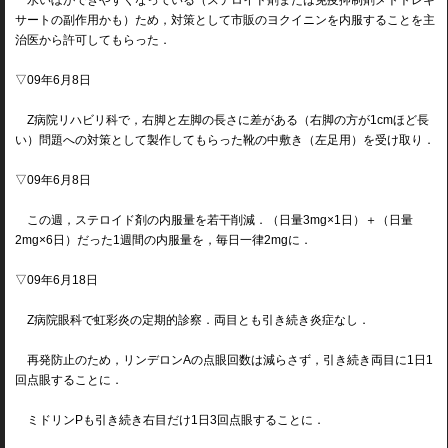
水いぼができやすくなっている（ステロイド剤または免疫抑制剤メトトレキ
サートの副作用かも）ため，対策として市販のヨクイニンを内服することを主
治医から許可してもらった．
▽09年6月8日
Z病院リハビリ科で，右脚と左脚の長さに差がある（右脚の方が1cmほど長
い）問題への対策として製作してもらった靴の中敷き（左足用）を受け取り．
▽09年6月8日
この週，ステロイド剤の内服量を若干削減．（日量3mg×1日）＋（日量
2mg×6日）だった1週間の内服量を，毎日一律2mgに．
▽09年6月18日
Z病院眼科で虹彩炎の定期的診察．両目とも引き続き炎症なし．
再発防止のため，リンデロンAの点眼回数は減らさず，引き続き両目に1日1
回点眼することに．
ミドリンPも引き続き右目だけ1日3回点眼することに．