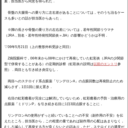
案．担当医から同意を得られた．
骨盤の大腿骨への乗り方に左右差があることについては，そのうち治るケー
スも多いとの話が担当医からあった．
※脚の長さや骨盤の乗り方の左右差については，若年性関節リウマチ
（JRA，別名・若年性特発性関節炎＝JIA）の影響かどうかは不明．
▽09年5月21日（上の整形外科受診と同日）
Z病院眼科で，06年末から08年にかけて再発していた虹彩炎（JRAの少関節
型で併発することがある）の定期的診察（虹彩炎の説明は
以前のエントリ
参
照）．両目とも引き続き炎症なし．
両目へのステロイド系点眼薬「リンデロンA」の点眼回数は再発防止のため
減らさず，1日1回に据え置き．
右目の虹彩癒着が完全には解消していないため，虹彩癒着の予防・治療用の
点眼薬「ミドリンP」を引き続き右目に1日3回点眼することに．
リンデロンAの使用がずっと続いていることへの不安（副作用の不安）を伝
えたところ，担当医から，この程度の量であれば副作用の心配はあまりなく，
むしろ減らして再発する方が良くないとの話あり．ただ，ステロイドの濃度が